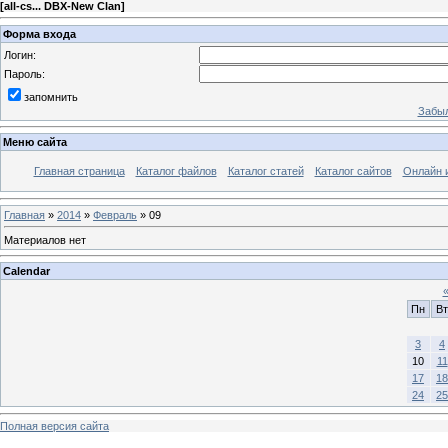
[
all-cs... DBX-New Clan
]
Форма входа
Логин:
Пароль:
запомнить
Забыл
Меню сайта
Главная страница
Каталог файлов
Каталог статей
Каталог сайтов
Онлайн 
Главная
»
2014
»
Февраль
»
09
Материалов нет
Calendar
Пн
Вт
3
4
10
11
17
18
24
25
Полная версия сайта