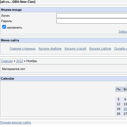
[
all-cs... DBX-New Clan
]
Форма входа
Логин:
Пароль:
запомнить
Забыл
Меню сайта
Главная страница
Каталог файлов
Каталог статей
Каталог сайтов
Онлайн 
Главная
»
2012
»
Ноябрь
Материалов нет
Calendar
Пн
Вт
5
6
12
13
19
20
26
27
Полная версия сайта