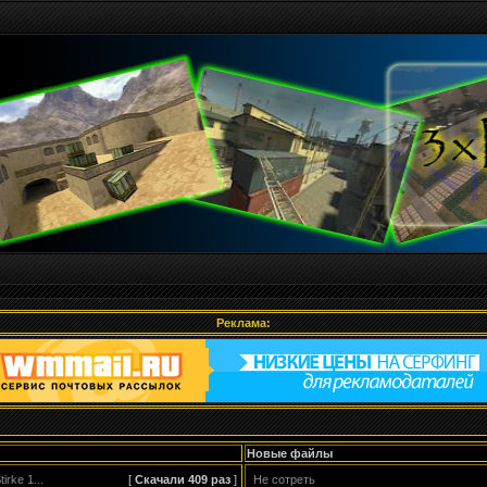
Реклама:
Новые файлы
rke 1...
[
Скачали 409
раз
]
Не сотреть