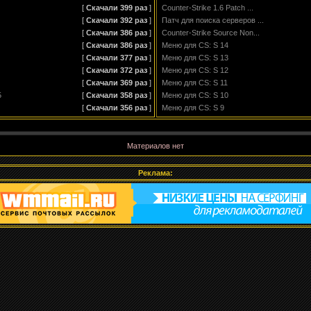
[
Скачали 399
раз
]
Counter-Strike 1.6 Patch ...
[
Скачали 392
раз
]
Патч для поиска серверов ...
[
Скачали 386
раз
]
Counter-Strike Source Non...
[
Скачали 386
раз
]
Меню для CS: S 14
[
Скачали 377
раз
]
Меню для CS: S 13
[
Скачали 372
раз
]
Меню для CS: S 12
[
Скачали 369
раз
]
Меню для CS: S 11
5
[
Скачали 358
раз
]
Меню для CS: S 10
[
Скачали 356
раз
]
Меню для CS: S 9
Материалов нет
Реклама: