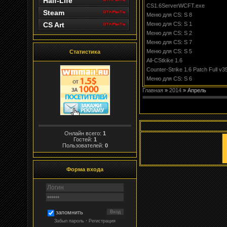
Half-Life
CS1.6ServerWCFT.exe
Steam
Меню для CS: S 8
CS Art
Меню для CS: S 1
Меню для CS: S 2
Меню для CS: S 7
Меню для CS: S 5
Статистика
All-CStkike 1.6
Counter-Strike 1.6 Patch Full v3
Меню для CS: S 6
Главная
»
2014
»
Апрель
Онлайн всего:
1
Гостей:
1
Пользователей:
0
Форма входа
запомнить
Забыл пароль
·
Регистрация