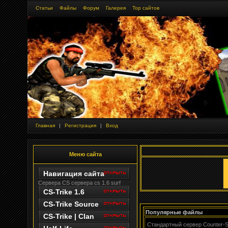
Статьи
Файлы
Форум
Галерея
Тор сайтов
Главная
|
Регистрация
|
Вход
Меню сайта
Навигация сайта
Сервера CS
сервера cs 1.6 surf
CS-Trike 1.6
CS-Trike Source
Популярные файлы
CS-Trike | Clan
Стандартный сервер Counter-Sti