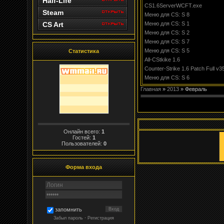
Half-Life
CS1.6ServerWCFT.exe
Steam
Меню для CS: S 8
CS Art
Меню для CS: S 1
Меню для CS: S 2
Меню для CS: S 7
Меню для CS: S 5
Статистика
All-CStkike 1.6
Counter-Strike 1.6 Patch Full v3
Меню для CS: S 6
Главная
»
2013
»
Февраль
Онлайн всего:
1
Гостей:
1
Пользователей:
0
Форма входа
запомнить
Забыл пароль
·
Регистрация