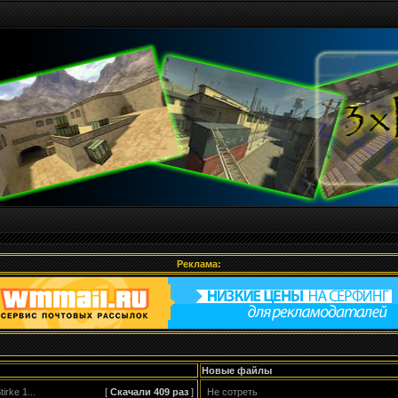
Реклама:
Новые файлы
rke 1...
[
Скачали 409
раз
]
Не сотреть