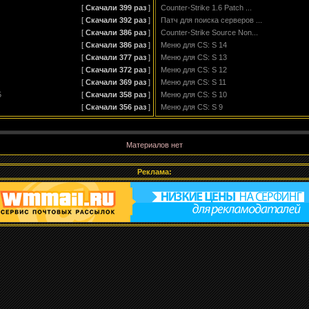
[
Скачали 399
раз
]
Counter-Strike 1.6 Patch ...
[
Скачали 392
раз
]
Патч для поиска серверов ...
[
Скачали 386
раз
]
Counter-Strike Source Non...
[
Скачали 386
раз
]
Меню для CS: S 14
[
Скачали 377
раз
]
Меню для CS: S 13
[
Скачали 372
раз
]
Меню для CS: S 12
[
Скачали 369
раз
]
Меню для CS: S 11
5
[
Скачали 358
раз
]
Меню для CS: S 10
[
Скачали 356
раз
]
Меню для CS: S 9
Материалов нет
Реклама: